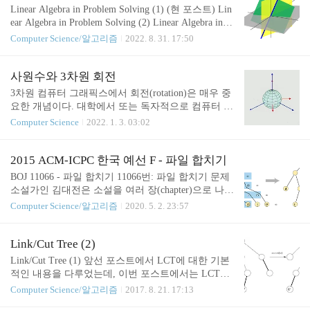
\(n\times n\) 행렬 \(A\)의 특성다항식(characteristic pol
Linear Algebra in Problem Solving (1) (현 포스트) Lin
ynomial) \(f_A\)는 아래와 같이 정의된다. \[f_A(x):=
ear Algebra in Problem Solving (2) Linear Algebra in Pr
\det(xI-A)\] 이 다항식은 최고차항의 계수가 1인 \(n\)
oblem Solving (3) 선형대수학(linear algebra)은 벡터
Computer Science/알고리즘
2022. 8. 31. 17:50
차 다항식이며, 아래와 같이 여러 성질을 가지고 있
공간(vector space)과 선형 변환(linear transformation)
는 중요한 다항식이다. \(f_A(x..
에 대해서 다루는 학문으로, 여러 분야에서 많은 응
용이 되고 있고 수학에서의 중요성 또한 매우 높다.
사원수와 3차원 회전
컴퓨터 과학도 예외는 아닌데, 이런 이유로 많은 학
3차원 컴퓨터 그래픽스에서 회전(rotation)은 매우 중
교에서 컴퓨터 과학/공학과에서 기초 선형대수학을
요한 개념이다. 대학에서 또는 독자적으로 컴퓨터 그
필수 과목으로 지정하기도 한다. 이 포스트 시리즈에
래픽스의 원리를 공부한 적이 있는 독자라면 3차원
Computer Science
2022. 1. 3. 03:02
서는 PS에서 등장하는 선형대수학 관련 문제들을 해
회전을 사원수(quaternion)로 표현하는 방식에 대해
결하기 위한 여러 가지 선형대수학 알고리즘을 다룰
본 적이 있을 것이다. 단위 벡터(unit vector) \((x, y, z)
예정이다. 일반..
\)를 회전축으로 반시계 방향으로 \(\theta\)만큼 회전
2015 ACM-ICPC 한국 예선 F - 파일 합치기
시키는 동작을 사원수 방식으로는 아래와 같이 나타
BOJ 11066 - 파일 합치기 11066번: 파일 합치기 문제
낸다: \[\cos(\theta/2)+x\sin(\theta/2)\mathbf{i}+y\sin(\th
소설가인 김대전은 소설을 여러 장(chapter)으로 나누
eta/2)\mathbf{j}+z\sin(\theta/2)\mathbf{k}\,.\] 사원수
어 쓰는데, 각 장은 각각 다른 파일에 저장하곤 한다.
Computer Science/알고리즘
2020. 5. 2. 23:57
는 우리가 익히 아는 일반적인 실수나 복소수와는 또
소설의 모든 장을 쓰고 나서는 각 장이 쓰여진 파일
다른 시스템이다. 놀랍게도, 이렇게 나타내면 마법과
을 합쳐서 최종적으로 소설의 완성본이 들어있는 한
같이 3차원 ..
개의 파일을 만든다. 이 과정에서 두 개의 파일을 합
Link/Cut Tree (2)
쳐서 하나의 임시파일을 만들고, 이 임시파일이나 원
Link/Cut Tree (1) 앞선 포스트에서 LCT에 대한 기본
래의 파일을 계속 두 개씩 합쳐서 소설의 여러 장들
적인 내용을 다루었는데, 이번 포스트에서는 LCT가
이 연속이 되도록 파일을 합쳐나가고, 최종적으로는
어떻게 활용될 수 있는지 간단하게만 알아보려고 한
Computer Science/알고리즘
2017. 8. 21. 17:13
하나의 파일로 합친다. 두 개의 파일을 www.acmicpc.
다. 보충 자료 같은 느낌의 포스트이다. 1. Link 연산
net 이 문제는 2015년 ACM-ICPC 예선에 나왔던 문제