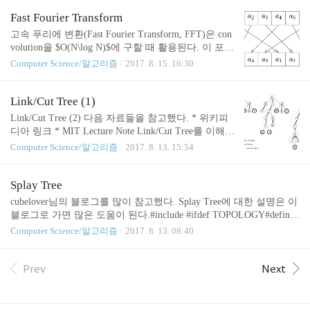
의 확장 원래의 Link 연산은 붙이는 쪽이 represented t
로, DP 테이블을 정의하면 \(O(K^3)\)의 시간복잡도
ree의 루트인 경우에만 가능했다. 그러나 실제로 루
Fast Fourier Transform
로 어렵지 않게 풀리는 문제다. 난이도는 solv..
트가 아닌 노드를 붙이고 싶을 때도 있을 것이다. 이
고속 푸리에 변환(Fast Fourier Transform, FFT)은 con
를 위해서는 represented tree의 루트를 변경하는 작업
volution을 $O(N\log N)$에 구할 때 활용된다. 이 포스
이 필요하다. 어떤 represented tree의 한 노드를 $v$라
트에서는 코드 자체보다도 FFT 알고리즘의 원리를
Computer Science/알고리즘
2017. 8. 15. 16:30
고 했을 때, access($v$)를 하면 v에서 루트로 연결되
알아보는 것이 목적이다. 코드만 보고싶다면 맨 아래
는 preferred path가 생긴다는 점은 이전 포스트에서
로 내려가면 된다. 푸리에 변환은 수학에서 매우 중
알아보았다. 그런데 여기서 주목할 점은 이 preferr..
요한 개념이며 공학 분야에서도 중요하게 다루어진
Link/Cut Tree (1)
다. 일반적으로 푸리에 변환은 함수를 함수로 보내는
Link/Cut Tree (2) 다음 자료들을 참고했다. * 위키피
변환인데, PS에서 활용되는 푸리에 변환은 수열을 수
디아 링크 * MIT Lecture Note Link/Cut Tree를 이해하
열로 보내는 이산 푸리에 변환(Discrete Fourier Transf
거나 구현하기 위해서는 먼저 Splay Tree에 대한 이해
Computer Science/알고리즘
2017. 8. 13. 15:54
orm, DFT)이다. 주기가 $N$인 수열 $\lbrace a_j\rbrace
가 필요하다. Splay Tree에 대한 내용은 여러 곳에 잘
_{j=0}^{N-1}$의 DFT $\lbrace A_n\rbrace_{n=0}^{N-
설명되어 있다. Link/Cut Tree는 여러 개의 트리를 관
1}$은 다음과 같이 정의된다..
리하는 자료구조이다. 이 자료구조의 특징은, find_ro
Splay Tree
ot(노드가 속한 트리의 루트), link(한 트리의 루트를
cubelover님의 블로그를 많이 참고했다. Splay Tree에 대한 설명은 이
다른 트리의 노드로 연결), cut(루트가 아닌 노드와
블로그로 가면 많은 도움이 된다.#include #ifdef TOPOLOGY#define
부모 사이의 연결 제거) 연산을 모두 amortized $O(\lo
debug(...) fprintf(stderr, __VA_ARGS__)#else#define debug(...)#endifusi
Computer Science/알고리즘
2017. 8. 13. 08:40
g N)$의 복잡도에 수행이 가능하다는 것이다. 앞서
ng namespace std;template >class splay_tree {public: class node { public:
말했듯이 LCT는 여러 개의 트리로 되어있는데, 이
node *p, *l, *r; T key; int cnt; node() { p = l = r = NULL; key = T(); }
각각의 트리를 represented tr..
node(T k) { p = l = r = NULL; key = k; } node(T k, node *np) { l ..
Prev
Next