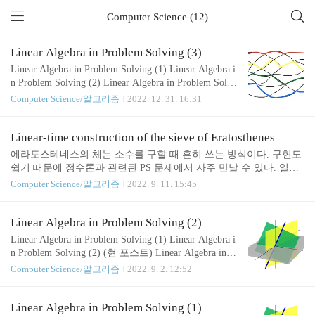
Computer Science (12)
Linear Algebra in Problem Solving (3)
Linear Algebra in Problem Solving (1) Linear Algebra i
n Problem Solving (2) Linear Algebra in Problem Solvi
ng (3) (현 포스트) 기존 두 포스트에서는 선형대수학
Computer Science/알고리즘
2022. 12. 31. 16:31
에 등장하는 기본적인 행렬 연산과 행렬에 관련된 중
요한 식을 어떻게 효율적으로 계산하는지에 대해 알
아보았다. 하지만 PS에서 대놓고 이런 값을 구하라고
Linear-time construction of the sieve of Eratosthenes
요구하는 문제는 드물고, 보통 선형대수학을 응용해
에라토스테네스의 체는 소수를 구할 때 흔히 쓰는 방식이다. 구현도
야 하는 문제가 나오게 된다. 대표적인 예시가 1편에
쉽기 때문에 정수론과 관련된 PS 문제에서 자주 만날 수 있다. 일반
서 나왔듯이 XOR을 \(\mathbb{F}_2\)에서 벡터의 덧
적으로는 아래와 같이 구현한다. vector sieve_of_eratosthenes(int n) {
Computer Science/알고리즘
2022. 9. 11. 15:45
셈으로 생각하는 방식이다. 이 포스트에서는 좀더 고
vector sieve(n + 1); vector prime; for (int k = 2; k
급 응용인, 조합론에서 선형대수학이 응용되는 예시
를 다룬다. 이분 그래프의 인접 행렬 PS는 물론..
Linear Algebra in Problem Solving (2)
Linear Algebra in Problem Solving (1) Linear Algebra i
n Problem Solving (2) (현 포스트) Linear Algebra in Pr
oblem Solving (3) 이 포스트에서는 선형대수학 시리
Computer Science/알고리즘
2022. 9. 2. 12:52
즈의 전편에 이어 좀더 고급 알고리즘에 대해 다룬
다. 전편에서 만든 코드베이스를 그대로 사용할 예정
이므로 전편을 먼저 읽는 것을 권장한다. 특성다항식
Linear Algebra in Problem Solving (1)