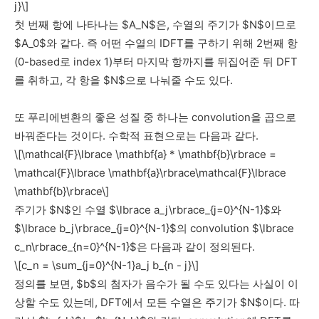
j}\]
첫 번째 항에 나타나는 $A_N$은, 수열의 주기가 $N$이므로
$A_0$와 같다. 즉 어떤 수열의 IDFT를 구하기 위해 2번째 항
(0-based로 index 1)부터 마지막 항까지를 뒤집어준 뒤 DFT
를 취하고, 각 항을 $N$으로 나눠줄 수도 있다.
또 푸리에변환의 좋은 성질 중 하나는 convolution을 곱으로
바꿔준다는 것이다. 수학적 표현으로는 다음과 같다.
\[\mathcal{F}\lbrace \mathbf{a} * \mathbf{b}\rbrace =
\mathcal{F}\lbrace \mathbf{a}\rbrace\mathcal{F}\lbrace
\mathbf{b}\rbrace\]
주기가 $N$인 수열 $\lbrace a_j\rbrace_{j=0}^{N-1}$와
$\lbrace b_j\rbrace_{j=0}^{N-1}$의 convolution $\lbrace
c_n\rbrace_{n=0}^{N-1}$은 다음과 같이 정의된다.
\[c_n = \sum_{j=0}^{N-1}a_j b_{n - j}\]
정의를 보면, $b$의 첨자가 음수가 될 수도 있다는 사실이 이
상할 수도 있는데, DFT에서 모든 수열은 주기가 $N$이다. 따