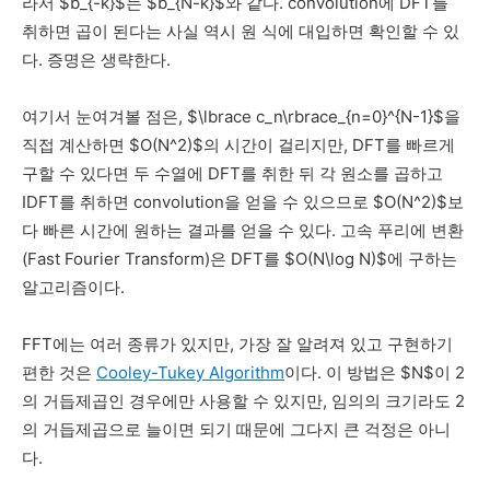
라서 $b_{-k}$는 $b_{N-k}$와 같다. convolution에 DFT를
취하면 곱이 된다는 사실 역시 원 식에 대입하면 확인할 수 있
다. 증명은 생략한다.
여기서 눈여겨볼 점은, $\lbrace c_n\rbrace_{n=0}^{N-1}$을
직접 계산하면 $O(N^2)$의 시간이 걸리지만, DFT를 빠르게
구할 수 있다면 두 수열에 DFT를 취한 뒤 각 원소를 곱하고
IDFT를 취하면 convolution을 얻을 수 있으므로 $O(N^2)$보
다 빠른 시간에 원하는 결과를 얻을 수 있다. 고속 푸리에 변환
(Fast Fourier Transform)은 DFT를 $O(N\log N)$에 구하는
알고리즘이다.
FFT에는 여러 종류가 있지만, 가장 잘 알려져 있고 구현하기
편한 것은
Cooley-Tukey Algorithm
이다. 이 방법은 $N$이 2
의 거듭제곱인 경우에만 사용할 수 있지만, 임의의 크기라도 2
의 거듭제곱으로 늘이면 되기 때문에 그다지 큰 걱정은 아니
다.