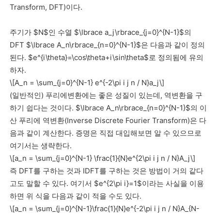
Transform, DFT)이다.
주기가 $N$인 수열 $\lbrace a_j\rbrace_{j=0}^{N-1}$의
DFT $\lbrace A_n\rbrace_{n=0}^{N-1}$은 다음과 같이 정의
된다. $e^{i\theta}=\cos\theta+i\sin\theta$로 정의됨에 유의
하자.
\[A_n = \sum_{j=0}^{N-1} e^{-2\pi i j n / N}a_j\]
(일반적인) 푸리에변환에는 좋은 성질이 있는데, 역변환을 구
하기 쉽다는 것이다. $\lbrace A_n\rbrace_{n=0}^{N-1}$의 이
산 푸리에 역변환(Inverse Discrete Fourier Transform)은 다
음과 같이 계산한다. 증명은 직접 대입해보면 알 수 있으므로
여기서는 생략한다.
\[a_n = \sum_{j=0}^{N-1} \frac{1}{N}e^{2\pi i j n / N}A_j\]
즉 DFT를 구하는 것과 IDFT를 구하는 것은 방법이 거의 같다
고도 말할 수 있다. 여기서 $e^{2\pi i}=1$이라는 사실을 이용
하면 위 식을 다음과 같이 적을 수도 있다.
\[a_n = \sum_{j=0}^{N-1}\frac{1}{N}e^{-2\pi i j n / N}A_{N-