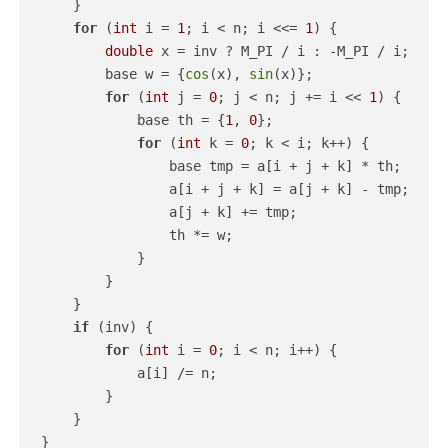
    }

for
 (
int
 i = 
1
; i < n; i <<= 
1
) {

double
 x = inv ? M_PI / i : -M_PI / i;

        base w = {
cos
(x), 
sin
(x)};

for
 (
int
 j = 
0
; j < n; j += i << 
1
) {

            base th = {
1
, 
0
};

for
 (
int
 k = 
0
; k < i; k++) {

                base tmp = a[i + j + k] * th;

                a[i + j + k] = a[j + k] - tmp;

                a[j + k] += tmp;

                th *= w;

            }

        }

    }

if
 (inv) {

for
 (
int
 i = 
0
; i < n; i++) {

            a[i] /= n;

        }

    }

}