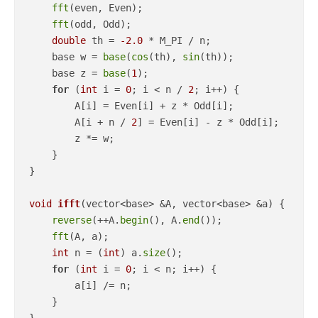
fft
(even, Even);

fft
(odd, Odd);

double
 th = 
-2.0
 * M_PI / n;

    base w = 
base
(
cos
(th), 
sin
(th));

    base z = 
base
(
1
);

for
 (
int
 i = 
0
; i < n / 
2
; i++) {

        A[i] = Even[i] + z * Odd[i];

        A[i + n / 
2
] = Even[i] - z * Odd[i];

        z *= w;

    }

}

void
ifft
(vector<base> &A, vector<base> &a)
{

reverse
(++A.
begin
(), A.
end
());

fft
(A, a);

int
 n = (
int
) a.
size
();

for
 (
int
 i = 
0
; i < n; i++) {

        a[i] /= n;

    }
