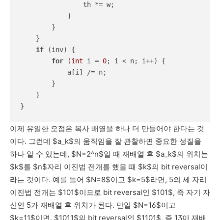
                th *= w;

            }

        }

    }

if
 (inv) {

for
 (
int
 i = 
0
; i < n; i++) {

            a[i] /= n;

        }

    }

}
이제 유일한 오점은 복사 배열을 하나 더 만들어야 한다는 것
이다. 그런데 $a_k$의 움직임을 잘 관찰하면 중요한 성질을
하나 알 수 있는데, $N=2^n$일 때 재배열 후 $a_k$의 위치는
$k$를 $n$자리 이진법 전개를 했을 때 $k$의 bit reversal이
라는 것이다. 예를 들어 $N=8$이고 $k=5$라면, 5의 세 자리
이진법 전개는 $101$이므로 bit reversal인 $101$, 즉 자기 자
신인 5가 재배열 후 위치가 된다. 만일 $N=16$이고
$k=11$이면, $1011$의 bit reversal인 $1101$, 즉 13이 재배