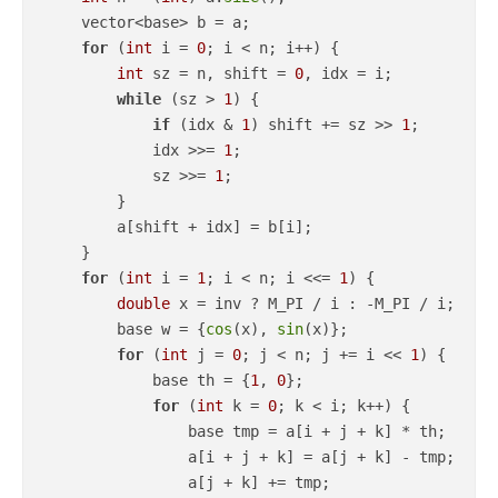
    vector<base> b = a;

for
 (
int
 i = 
0
; i < n; i++) {

int
 sz = n, shift = 
0
, idx = i;

while
 (sz > 
1
) {

if
 (idx & 
1
) shift += sz >> 
1
;

            idx >>= 
1
;

            sz >>= 
1
;

        }

        a[shift + idx] = b[i];

    }

for
 (
int
 i = 
1
; i < n; i <<= 
1
) {

double
 x = inv ? M_PI / i : -M_PI / i;

        base w = {
cos
(x), 
sin
(x)};

for
 (
int
 j = 
0
; j < n; j += i << 
1
) {

            base th = {
1
, 
0
};

for
 (
int
 k = 
0
; k < i; k++) {

                base tmp = a[i + j + k] * th;

                a[i + j + k] = a[j + k] - tmp;

                a[j + k] += tmp;
