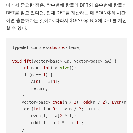
여기서 중요한 점은, 짝수번째 항들의 DFT와 홀수번째 항들의
DFT를 알고 있다면, 전체 DFT를 계산하는 데 $O(N)$의 시간
이면 충분하다는 것이다. 따라서 $O(N\log N)$에 DFT를 계산
할 수 있다.
typedef
 complex<
double
> base;

void
fft
(vector<base> &a, vector<base> &A)
{

int
 n = (
int
) a.
size
();

if
 (n == 
1
) {

        A[
0
] = a[
0
];

return
;

    }

vector<base> 
even
(n / 
2
)
, 
odd
(n / 
2
)
, 
Even
(n /
for
 (
int
 i = 
0
; i < n / 
2
; i++) {

        even[i] = a[
2
 * i];

        odd[i] = a[
2
 * i + 
1
];

    }
