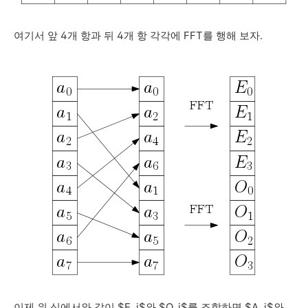
여기서 앞 4개 항과 뒤 4개 항 각각에 FFT를 행해 보자.
이제 위 식에서와 같이 $E_i$와 $O_i$를 조합하면 $A_i$와