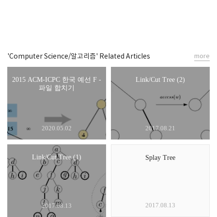
'Computer Science/알고리즘' Related Articles
more
2015 ACM-ICPC 한국 예선 F -
Link/Cut Tree (2)
파일 합치기
2020.05.02
2017.08.21
Link/Cut Tree (1)
Splay Tree
2017.08.13
2017.08.13