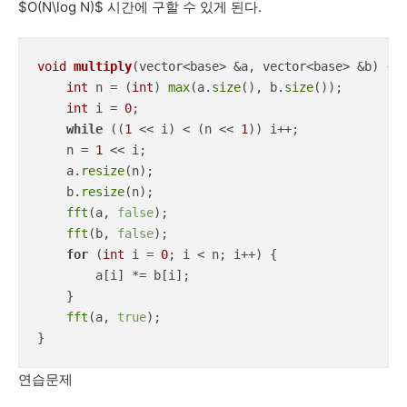
$O(N\log N)$ 시간에 구할 수 있게 된다.
void
multiply
(vector<base> &a, vector<base> &b)
{

int
 n = (
int
) 
max
(a.
size
(), b.
size
());

int
 i = 
0
;

while
 ((
1
 << i) < (n << 
1
)) i++;

    n = 
1
 << i;

    a.
resize
(n);

    b.
resize
(n);

fft
(a, 
false
);

fft
(b, 
false
);

for
 (
int
 i = 
0
; i < n; i++) {

        a[i] *= b[i];

    }

fft
(a, 
true
);

}
연습문제