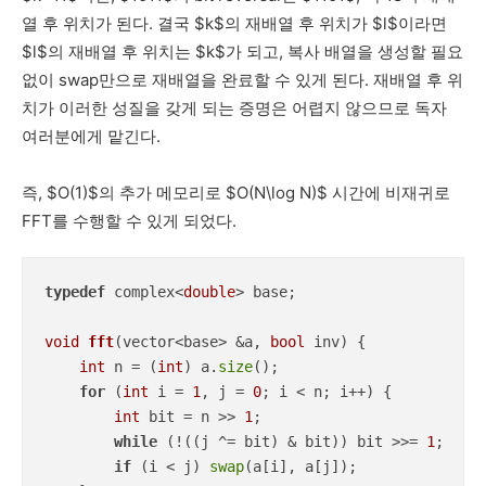
열 후 위치가 된다. 결국 $k$의 재배열 후 위치가 $l$이라면
$l$의 재배열 후 위치는 $k$가 되고, 복사 배열을 생성할 필요
없이 swap만으로 재배열을 완료할 수 있게 된다. 재배열 후 위
치가 이러한 성질을 갖게 되는 증명은 어렵지 않으므로 독자
여러분에게 맡긴다.
즉, $O(1)$의 추가 메모리로 $O(N\log N)$ 시간에 비재귀로
FFT를 수행할 수 있게 되었다.
typedef
 complex<
double
> base;

void
fft
(vector<base> &a, 
bool
 inv)
{

int
 n = (
int
) a.
size
();

for
 (
int
 i = 
1
, j = 
0
; i < n; i++) {

int
 bit = n >> 
1
;

while
 (!((j ^= bit) & bit)) bit >>= 
1
;

if
 (i < j) 
swap
(a[i], a[j]);
